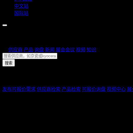
中文站
国际站
检索中心
找
供应商
产品
询盘
新闻
展会会议
视频
知识
搜索
快速链接
发布可报价需求
供应商检索
产品检索
可报价询盘
视频中心
展
买家发布材料、数量、交期清楚的需求；供应商优先跟进能直