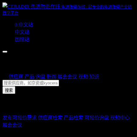
先进陶瓷在线 - 最专业的先进陶瓷产业链
数字平台
0
中文站
中文站
国际站
检索中心
找
供应商
产品
询盘
新闻
展会会议
视频
知识
搜索
快速链接
发布可报价需求
供应商检索
产品检索
可报价询盘
视频中心
展会会议